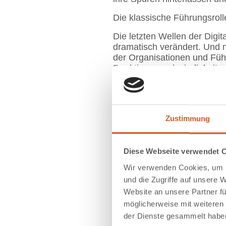
Die klassische Führungsrolle
Die letzten Wellen der Digi
dramatisch verändert. Und n
der Organisationen und Führun
Reaktionsgeschwindigkeit u
Und so wird Leadership wic
Performance zu begleiten. 
Führungskräfte müssen heut
verteilen. Dabei werden sie 
Zustimmung
Und sie haben die Herausfor
Blick zu haben, damit sie d
Diese Webseite verwendet 
Wir arbeiten mit Ihnen im B
Wir verwenden Cookies, um I
Ebene Skills:
und die Zugriffe auf unsere 
Website an unsere Partner fü
Entwicklung und Training 
möglicherweise mit weiteren
Lead-Rollen:
der Dienste gesammelt habe